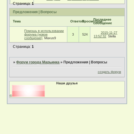
Страница:
1
Предложения | Вопросы
Последнее
Тема
Ответов
Просмотров
сообщение
Помошь в использовании
2015-11-27
форума (новое
3
524
13:52:32
Stella
сообщение)
Maxus9
Страница:
1
»
Форум города Марьинка
»
Предложения | Вопросы
создать форум
Наши друзья
©