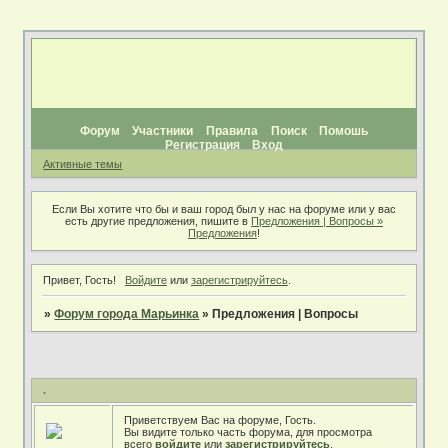
Форум
Участники
Правила
Поиск
Помошь
Регистрация
Вход
Активные темы
Если Вы хотите что бы и ваш город был у нас на форуме или у вас
есть другие предложения, пишите в
Предложения | Вопросы »
Предложения
!
Привет, Гость!
Войдите
или
зарегистрируйтесь
.
»
Форум города Марьинка
»
Предложения | Вопросы
.
Приветствуем Вас на форуме, Гость.
Вы видите только часть форума, для просмотра
всего
войдите
или
зарегистрируйтесь
.