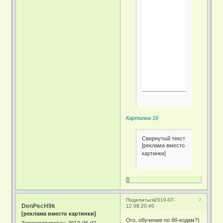
Картинка 16
Свернутый текст
[реклама вместо
картинки]
0
2
Поделиться
2010-07-
DenPecH9k
12 08:20:40
[реклама вместо картинки]
Ого, обучение по бб-кодам?)