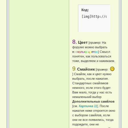
Код:
[img]http://combatarms.
8.
Цвет
[
пример:
На
форуме можно выбрать
н
е
с
к
о
л
ь
к
о
ц
в
е
т
о
в
] Смысл
понятен, как пользоваться
тоже, выделяем и нажимаем.
9
Смайоик
.
[
пример:
] Смайли, как и цвет нужно
выбрать, после нажатия.
Стандартных смайликов
немного, если этого будет
Вам мало, тогда у нас есть
немаленький выбор
Дополнительных самйлов
[см.
Картинка 11
]
. После
нажатия ниже откроется окно
с выбором самйлов, если
они не все появились, тогда
подождите, они не