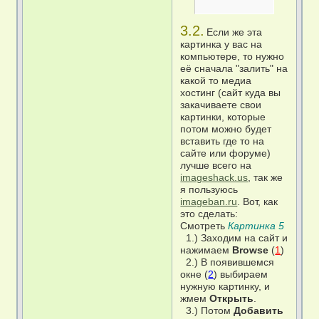
3.2.
Если же эта
картинка у вас на
компьютере, то нужно
её сначала "залить" на
какой то медиа
хостинг (сайт куда вы
закачиваете свои
картинки, которые
потом можно будет
вставить где то на
сайте или форуме)
лучше всего на
imageshack.us
, так же
я пользуюсь
imageban.ru
. Вот, как
это сделать:
Смотреть
Картинка 5
1.) Заходим на сайт и
нажимаем
Browse
(
1
)
2.) В появившемся
окне (
2
) выбираем
нужную картинку, и
жмем
Открыть
.
3.) Потом
Добавить